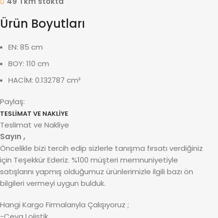
49 Tkm stokta
Ürün Boyutları
EN: 85 cm
BOY: 110 cm
HACİM: 0.132787 cm³
Paylaş:
TESLIMAT VE NAKLIYE
Teslimat ve Nakliye
Sayın ,
Öncelikle bizi tercih edip sizlerle tanışma fırsatı verdiğiniz
için Teşekkür Ederiz. %100 müşteri memnuniyetiyle
satışlarını yapmış olduğumuz ürünlerimizle ilgili bazı ön
bilgileri vermeyi uygun bulduk.
Hangi Kargo Firmalarıyla Çalışıyoruz ;
-Ceva Lojistik